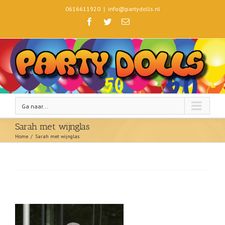
0616611920
|
info@partydolls.nl
Ga naar...
Sarah met wijnglas
Home
/
Sarah met wijnglas