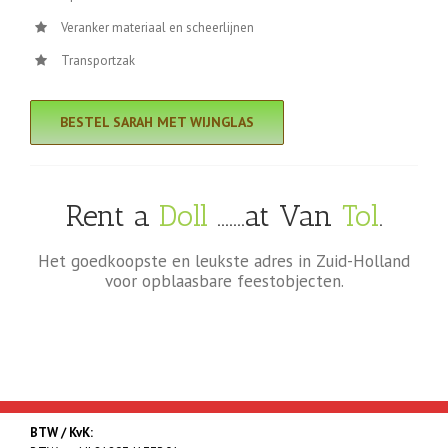
Veranker materiaal en scheerlijnen
Transportzak
BESTEL SARAH MET WIJNGLAS
Rent a
Doll
…….at Van
Tol
.
Het goedkoopste en leukste adres in Zuid-Holland
voor opblaasbare feestobjecten.
BTW / KvK: