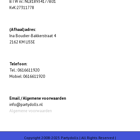
BTW nr.: NL818934177B01
KvK:27311778
(Afhaal)adres:
Ina Boudier-Bakkerstraat 4
2162 KM LISSE
Telefoon:
Tel.: 0616611920
Mobiel: 0616611920
Email / Algemene voorwaarden
info@partydolls.nl
Algemene voorwaarden
Copyright 2008-2025 Partydolls | All Rights Reserved |