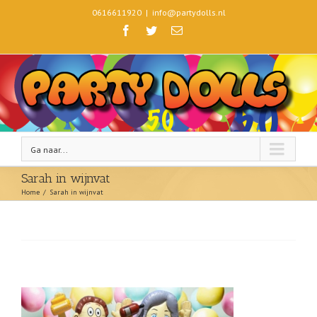
0616611920
|
info@partydolls.nl
Ga naar...
Sarah in wijnvat
Home
/
Sarah in wijnvat