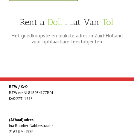
Rent a
Doll
…….at Van
Tol
.
Het goedkoopste en leukste adres in Zuid-Holland
voor opblaasbare feestobjecten.
BTW / KvK:
BTW nr.: NL818934177B01
KvK:27311778
(Afhaal)adres:
Ina Boudier-Bakkerstraat 4
2162 KM LISSE